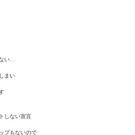
ない…
しまい
す
トしない宣言
ップもないので