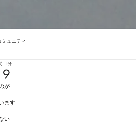
コミュニティ
: 1分
19
のが
います
ない