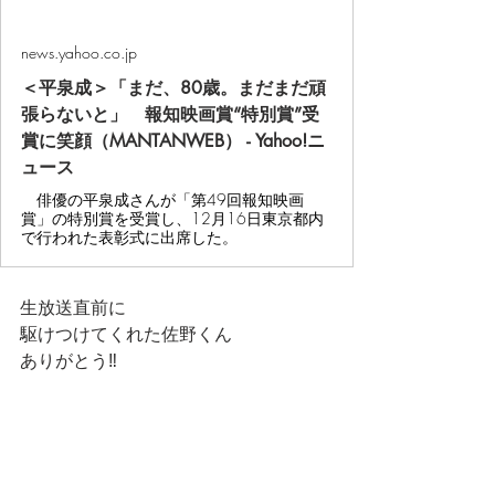
news.yahoo.co.jp
＜平泉成＞「まだ、80歳。まだまだ頑
張らないと」 報知映画賞“特別賞”受
賞に笑顔（MANTANWEB） - Yahoo!ニ
ュース
俳優の平泉成さんが「第49回報知映画
賞」の特別賞を受賞し、12月16日東京都内
で行われた表彰式に出席した。
生放送直前に
駆けつけてくれた佐野くん
ありがとう‼️