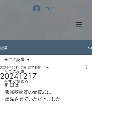
ログイン
記事
全ての記事
2024年12月17日
読了時間: 1分
全ての記事
20241217
今すぐ始める
昨日は
コミュニティ
報知映画賞の受賞式に
出席させていただきました