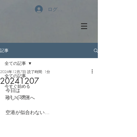
ログイン
記事
全ての記事
2024年12月7日
読了時間: 1分
全ての記事
20241207
今すぐ始める
今日は
コミュニティ
珍しく羽田へ
空港が似合わない…