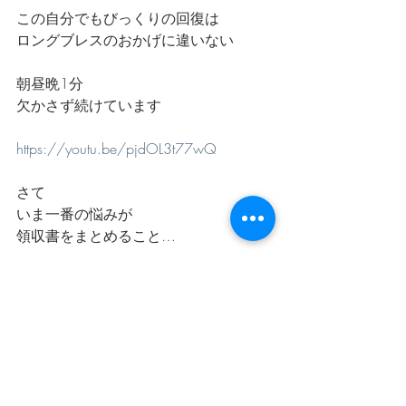
この自分でもびっくりの回復は
ロングブレスのおかげに違いない
朝昼晩1分
欠かさず続けています
https://youtu.be/pjdOL3t77wQ
さて
いま一番の悩みが
領収書をまとめること…
役所は簡単に
何千枚の領収書を提出しろと言うけど
下を向いて手を細かく使う作業は
今の自分には苦行ですらない
無理なんです