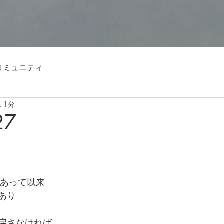
コミュニティ
 1分
27
にあって以来
あり
戻さなければ