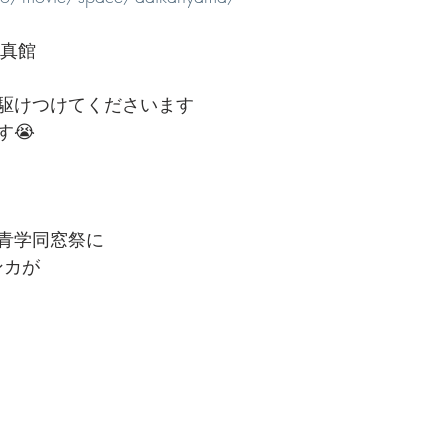
写真館　
駆けつけてくださいます
す😭
青学同窓祭に
ンカが