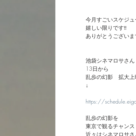
今月すごいスケジュ
嬉しい限りです‼️
ありがとうございま
池袋シネマロサさん
13日から
乱歩の幻影　拡大上
↓
https://schedule.e
乱歩の幻影を
東京で観るチャンス
近々はシネマロサさん