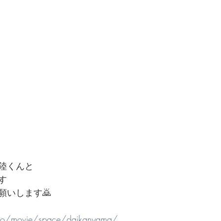
陸くんと
す
願いします🙇
d.co/movie/space/daikanyama/