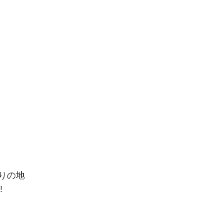
りの地
️