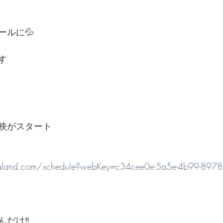
ールに💦
す
映がスタート
igaland.com/schedule?webKey=c34cee0e-5a5e-4b99-897
だけ‼️