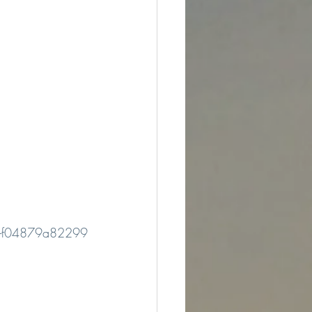
8-f04879a82299