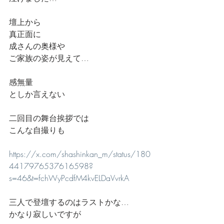
壇上から
真正面に
成さんの奥様や
ご家族の姿が見えて…
感無量
としか言えない
二回目の舞台挨拶では
こんな自撮りも
https://x.com/shashinkan_m/status/180
4417976537616598?
s=46&t=fchWyPcdfM4kvELDaVvrkA
三人で登壇するのはラストかな…
かなり寂しいですが