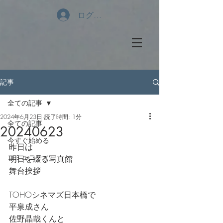
ログイン
記事
全ての記事
2024年6月23日
読了時間: 1分
全ての記事
20240623
今すぐ始める
昨日は
コミュニティ
明日を綴る写真館
舞台挨拶
TOHOシネマズ日本橋で
平泉成さん
佐野晶哉くんと