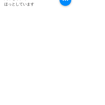
ほっとしています
明日
明日を綴る写真館が
ついにお披露目です
静かに明日を待ちます
ミラクルとしか思えない
たくさんのご縁について
明日語れたらと思います
感謝を込めて