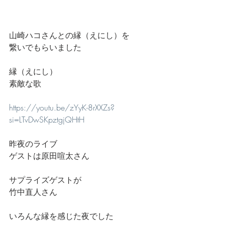
山崎ハコさんとの縁（えにし）を
繋いでもらいました
縁（えにし）
素敵な歌
https://youtu.be/zYyK-8rXXZs?
si=LTvDwSKpztgjQHtH
昨夜のライブ
ゲストは原田喧太さん
サプライズゲストが
竹中直人さん
いろんな縁を感じた夜でした