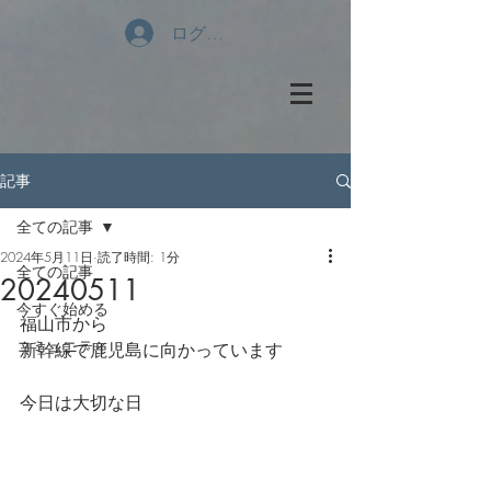
ログイン
記事
全ての記事
2024年5月11日
読了時間: 1分
全ての記事
20240511
今すぐ始める
福山市から
コミュニティ
新幹線で鹿児島に向かっています
今日は大切な日