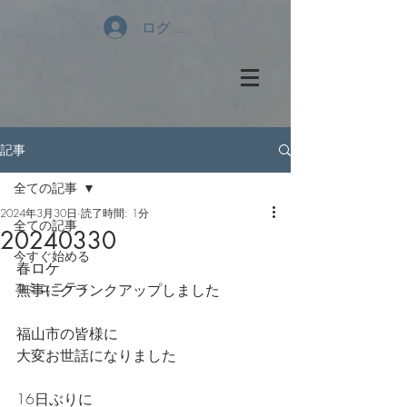
ログイン
記事
全ての記事
2024年3月30日
読了時間: 1分
全ての記事
20240330
今すぐ始める
春ロケ
コミュニティ
無事にクランクアップしました
福山市の皆様に
大変お世話になりました
16日ぶりに