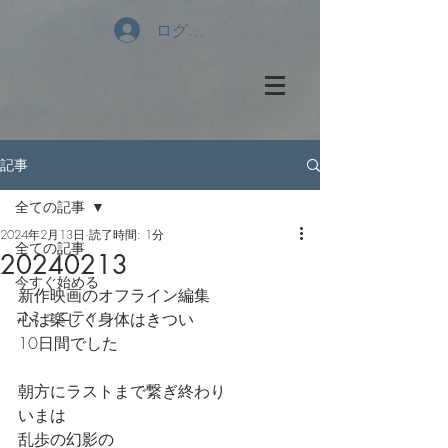
ログイン
記事
全ての記事
2024年2月13日
読了時間: 1分
全ての記事
20240213
今すぐ始める
新作映画のオフライン編集
コミュニティ
心は楽しく身体はきつい
10日間でした
朝方にラストまで繋ぎ終わり
いまは
乱歩の幻影の