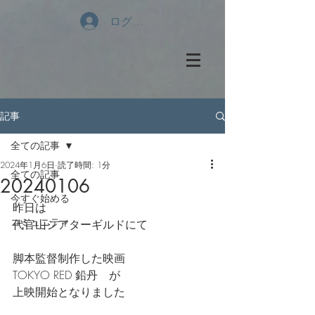
ログイン
記事
全ての記事
2024年1月6日
読了時間: 1分
全ての記事
20240106
今すぐ始める
昨日は
コミュニティ
代官山シアターギルドにて
脚本監督制作した映画
TOKYO RED 鉛丹　が
上映開始となりました