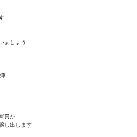
す
いましょう
二弾
写真が
醸し出します