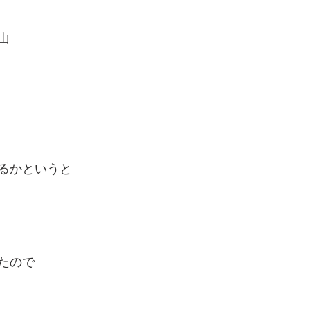
山
るかというと
たので