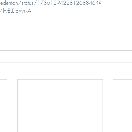
yoredentan/status/1736129422812688464?
4kvELDaVvrkA