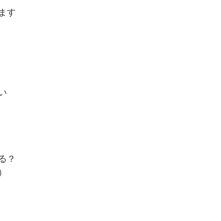
ます
い
る？
）