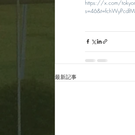
https://x.com/tok
s=46&t=fchWyPcdfM
最新記事