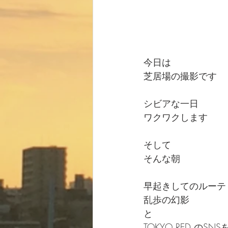
今日は
芝居場の撮影です
シビアな一日
ワクワクします
そして
そんな朝
早起きしてのルーテ
乱歩の幻影
と
TOKYO RED のS