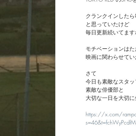
クランクインしたら
と思っていたけど
毎日更新続いてます
モチベーションはた
映画に関わらせてい
さて
今日も素敵なスタッ
素敵な俳優部と
大切な一日を大切に
https://x.com/ram
s=46&t=fchWyPcdfM