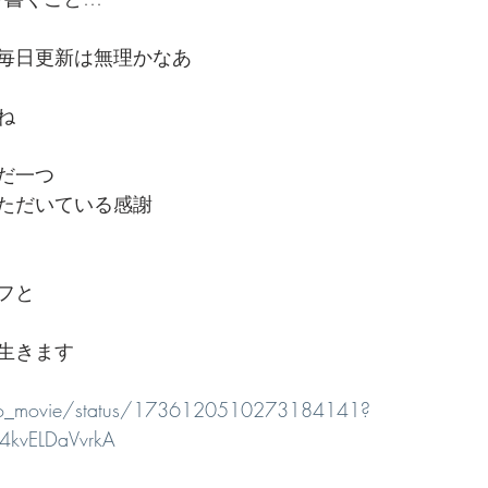
毎日更新は無理かなあ
ね
だ一つ
ただいている感謝
フと
生きます
po_movie/status/1736120510273184141?
4kvELDaVvrkA