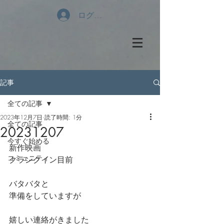
ログイン
記事
全ての記事
2023年12月7日
読了時間: 1分
全ての記事
20231207
今すぐ始める
新作映画
コミュニティ
クランクイン目前
バタバタと
準備をしていますが
嬉しい連絡がきました