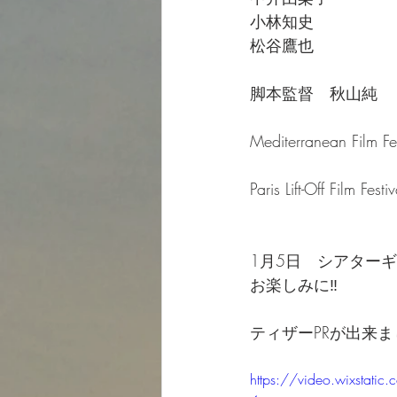
小林知史
松谷鷹也
脚本監督　秋山純
Mediterranean Film F
Paris Lift-Off Film Fes
1月5日　シアターギ
お楽しみに‼️
ティザーPRが出来ま
https://video.wixsta