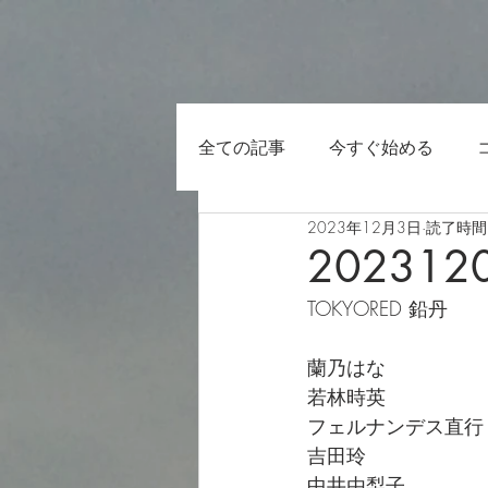
全ての記事
今すぐ始める
2023年12月3日
読了時間:
202312
TOKYORED 鉛丹
蘭乃はな
若林時英
フェルナンデス直行
吉田玲
中井由梨子