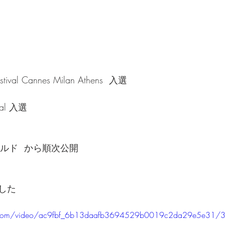
estival Cannes Milan Athens  入選
tival 入選
ルド  から順次公開
した
tic.com/video/ac9fbf_6b13daafb3694529b0019c2da29e5e31/