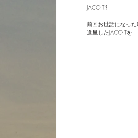
JACO T⁉️
前回お世話になった
進呈したJACO Tを