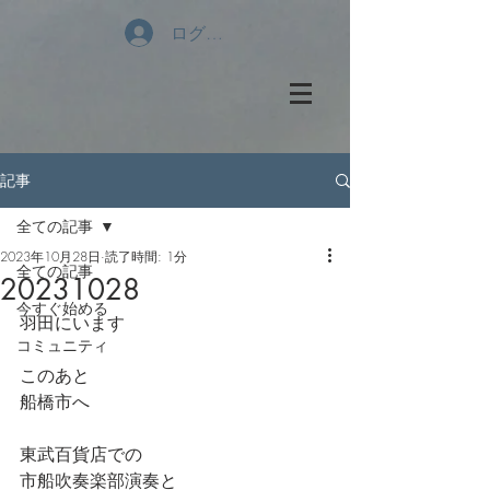
ログイン
記事
全ての記事
2023年10月28日
読了時間: 1分
全ての記事
20231028
今すぐ始める
羽田にいます
コミュニティ
このあと
船橋市へ
東武百貨店での
市船吹奏楽部演奏と