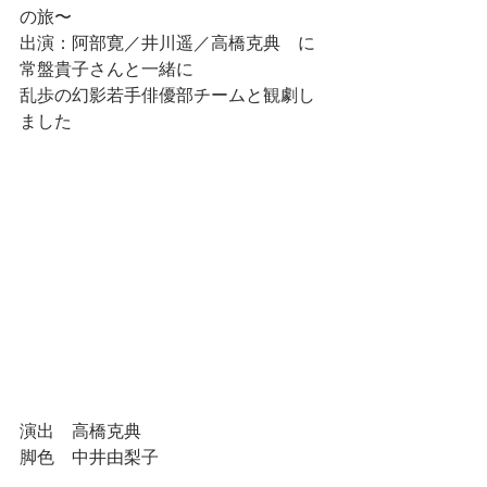
の旅〜
出演：阿部寛／井川遥／高橋克典　に
常盤貴子さんと一緒に
乱歩の幻影若手俳優部チームと観劇し
ました
演出　高橋克典　
脚色　中井由梨子