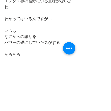
エンタメ界の裾野にいる意味がないよ
ね
わかってはいるんですが…
いつも
なにかへの怒りを
パワーの礎にしていた気がする
そろそろ
そういうのはやめよう
過ぎ去ること
無になることを悲しむより
昨日
雨が止んだことに感謝して
パワーを生み出そう