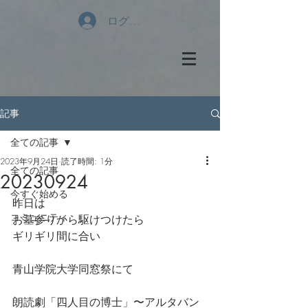
ログイン
記事
全ての記事
2023年9月24日
読了時間: 1分
全ての記事
20230924
今すぐ始める
昨日は
コミュニティ
お墓参りから駆けつけたら
ギリギリ間に合い
青山学院大学同窓祭にて
朗読劇「四人目の博士」〜アルタバン