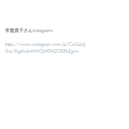
常盤貴子さんInstagram↓
https://www.instagram.com/p/CxiQzirJ
0vL/?igshid=MWZjMTM2ODFkZg==