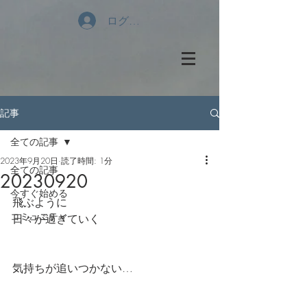
ログイン
記事
全ての記事
2023年9月20日
読了時間: 1分
全ての記事
20230920
今すぐ始める
飛ぶように
コミュニティ
日々が過ぎていく
気持ちが追いつかない…