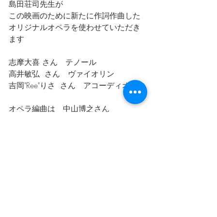
島田荘司先生が
この映画のために新たに作詞作曲した
オリジナルオペラを使わせていただき
ます
志摩大喜 さん　テノール
高井敏弘  さん　ヴァイオリン
吉岡"Ree"りさ  さん　アコーディオン
オペラ編曲は　中山博之さん
現在はデモですが
秋にはレコーディングをする予定です
SNSフォローよろしくお願いします
https://x.com/rampo_movie/status/169
2283658928046339?
s=46&t=fchWyPcdfM4kvELDaVvrkA