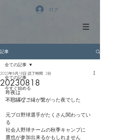
ログイン
記事
全ての記事
2023年8月18日
読了時間: 2分
全ての記事
20230818
今すぐ始める
昨夜は
コミュニティ
不思議なご縁が繋がった夜でした
元プロ野球選手がたくさん関わってい
る
社会人野球チームの秋季キャンプに
鷹也が参加出来るかもしれません