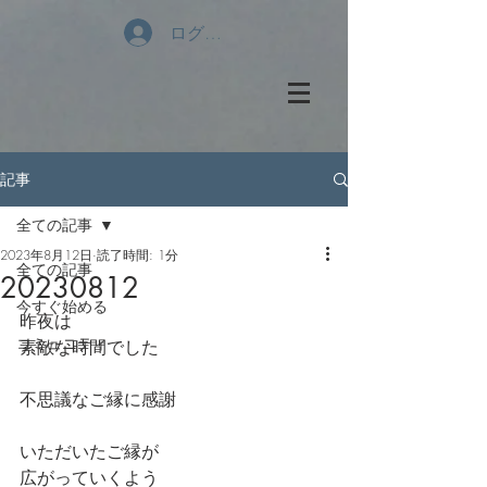
ログイン
記事
全ての記事
2023年8月12日
読了時間: 1分
全ての記事
20230812
今すぐ始める
昨夜は
コミュニティ
素敵な時間でした
不思議なご縁に感謝
いただいたご縁が
広がっていくよう