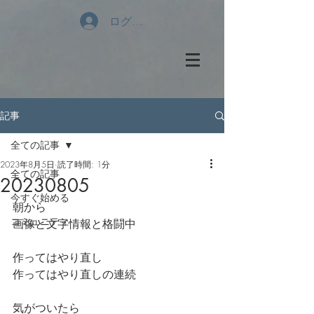
ログイン
記事
全ての記事
2023年8月5日
読了時間: 1分
全ての記事
20230805
今すぐ始める
朝から
コミュニティ
画像と文字情報と格闘中
作ってはやり直し
作ってはやり直しの連続
気がついたら