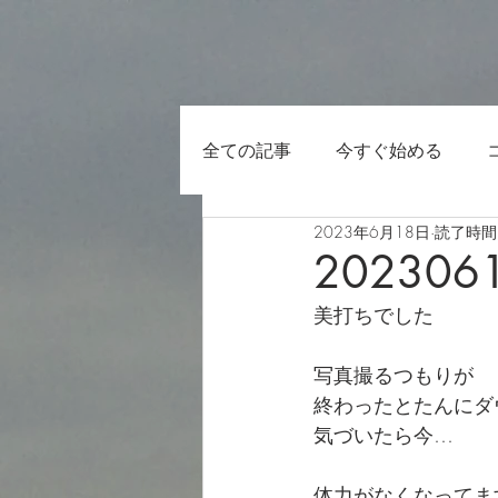
全ての記事
今すぐ始める
2023年6月18日
読了時間:
202306
美打ちでした
写真撮るつもりが
終わったとたんにダ
気づいたら今…
体力がなくなってま