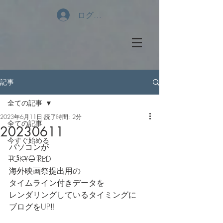
ログイン
記事
全ての記事
2023年6月11日
読了時間: 2分
全ての記事
20230611
今すぐ始める
パソコンが
コミュニティ
TOKYO RED
海外映画祭提出用の
タイムライン付きデータを
レンダリングしているタイミングに
ブログをUP‼️