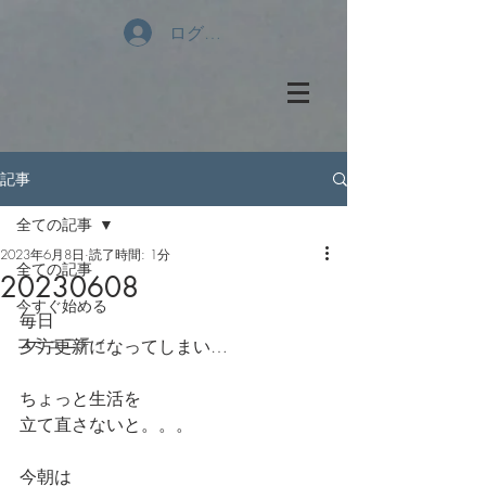
ログイン
記事
全ての記事
2023年6月8日
読了時間: 1分
全ての記事
20230608
今すぐ始める
毎日
コミュニティ
夕方更新になってしまい…
ちょっと生活を
立て直さないと。。。
今朝は