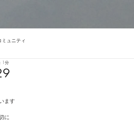
コミュニティ
 1分
29
います
切に