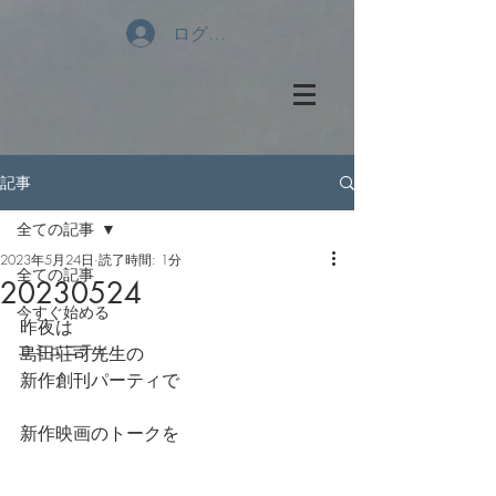
ログイン
記事
全ての記事
2023年5月24日
読了時間: 1分
全ての記事
20230524
今すぐ始める
昨夜は
コミュニティ
島田荘司先生の
新作創刊パーティで
新作映画のトークを