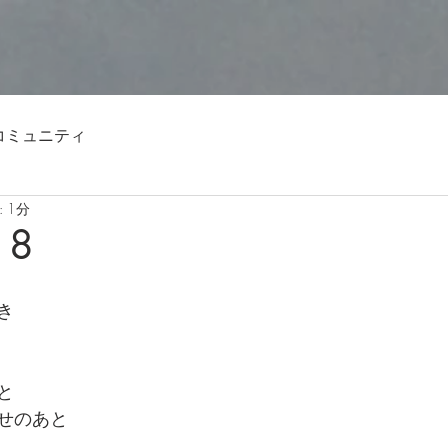
コミュニティ
 1分
18
き
eと
せのあと