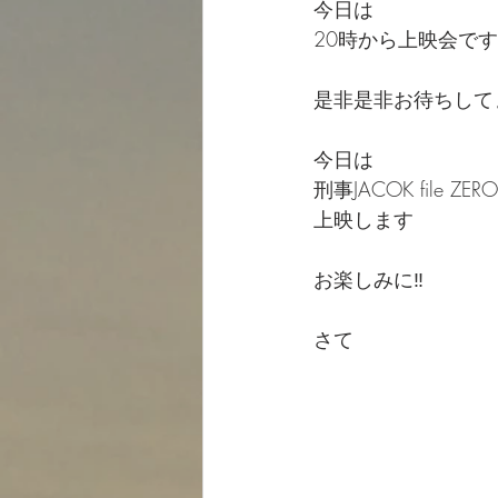
今日は
20時から上映会です
是非是非お待ちしてま
今日は
刑事JACOK file ZER
上映します
お楽しみに‼️
さて