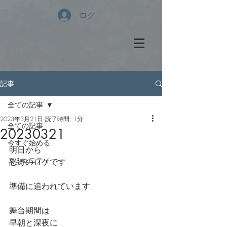
ログイン
記事
全ての記事
2023年3月21日
読了時間: 1分
全ての記事
20230321
今すぐ始める
明日から
コミュニティ
怒涛のロケです
準備に追われています
舞台期間は
早朝と深夜に