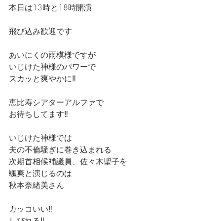
本日は13時と18時開演
飛び込み歓迎です
あいにくの雨模様ですが
いじけた神様のパワーで
スカッと爽やかに‼️
恵比寿シアターアルファで
お待ちしてます‼️
いじけた神様では
夫の不倫騒ぎに巻き込まれる
次期首相候補議員、佐々木聖子を
颯爽と演じるのは
秋本奈緒美さん
カッコいい‼️
しびれる‼️