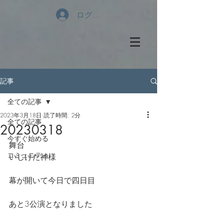
ログイン
記事
全ての記事
2023年3月18日
読了時間: 2分
全ての記事
20230318
今すぐ始める
舞台
コミュニティ
いじけた神様
幕が開いて今日で四日目
あと3公演となりました