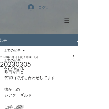
ログイン
記事
全ての記事
2023年3月5日
読了時間: 1分
全ての記事
20230305
今すぐ始める
昨日今日と
コミュニティ
代官山で打ち合わせしてます
懐かしの
シアターギルド
ご縁に感謝