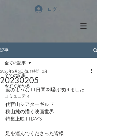
ログイン
記事
全ての記事
2023年2月5日
読了時間: 2分
全ての記事
20230205
今すぐ始める
嵐のような11日間を駆け抜けました
コミュニティ
代官山シアターギルド
秋山純の描く映画世界
特集上映11DAYS
足を運んでくださった皆様