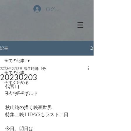
ログイン
記事
全ての記事
2023年2月3日
読了時間: 1分
全ての記事
20230203
今すぐ始める
代官山
コミュニティ
シアターギルド
秋山純の描く映画世界
特集上映11DAYSもラスト二日
今日、明日は