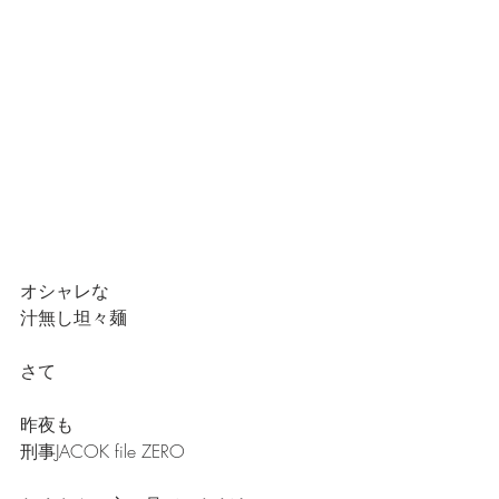
オシャレな
汁無し坦々麺
さて
昨夜も
刑事JACOK file ZERO