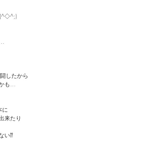
^◇^;)
…
格闘したから
かも…
本に
出来たり
ない⁇