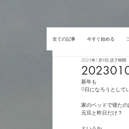
全ての記事
今すぐ始める
2023年1月9日
読了時間: 
202301
新年も
9日になろうとして
家のベッドで寝たの
元旦と昨日だけ？
というか