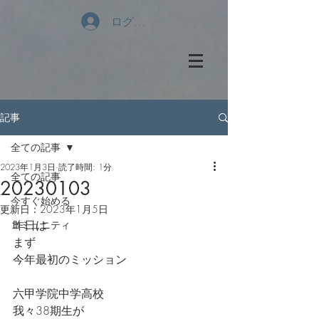
ログイン
記事
全ての記事
2023年1月3日
読了時間: 1分
全ての記事
20230103
今すぐ始める
更新日：
2023年1月5日
昨日は
コミュニティ
まず
今年最初のミッション
六甲学院中学高校
我々38期生が