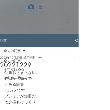
ログイン
記事
全ての記事
2022年12月29日
読了時間: 1分
全ての記事
20221229
今すぐ始める
仕事おさまらない…
コミュニティ
昨日から徹夜で
とある編集
13カメです
プレミアが短冊だ
七夕様もびっくり…