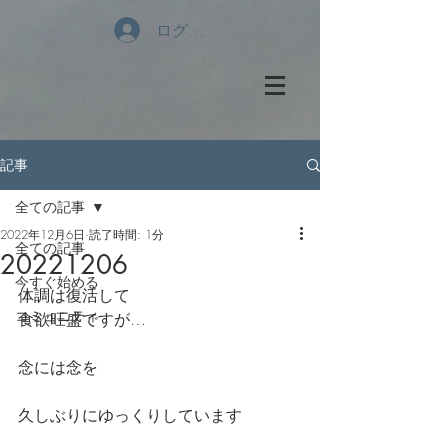
ログイン
記事
全ての記事
2022年12月6日
読了時間: 1分
全ての記事
20221206
今すぐ始める
体調は復活して
コミュニティ
食欲旺盛ですが…
念には念を
久しぶりにゆっくりしています