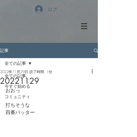
ログイン
記事
全ての記事
2022年11月29日
読了時間: 1分
全ての記事
20221129
今すぐ始める
おおっ
コミュニティ
打ちそうな
四番バッター