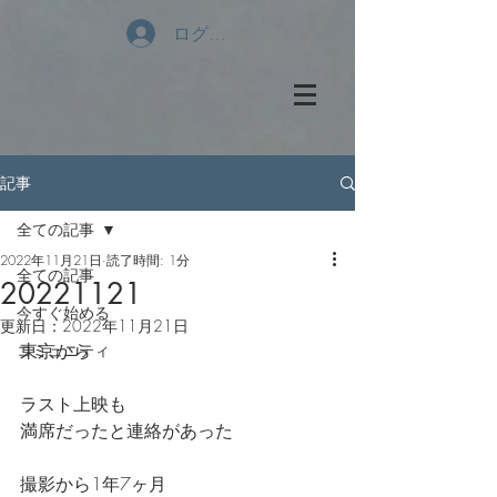
ログイン
記事
全ての記事
2022年11月21日
読了時間: 1分
全ての記事
20221121
今すぐ始める
更新日：
2022年11月21日
東京から
コミュニティ
ラスト上映も
満席だったと連絡があった
撮影から1年7ヶ月