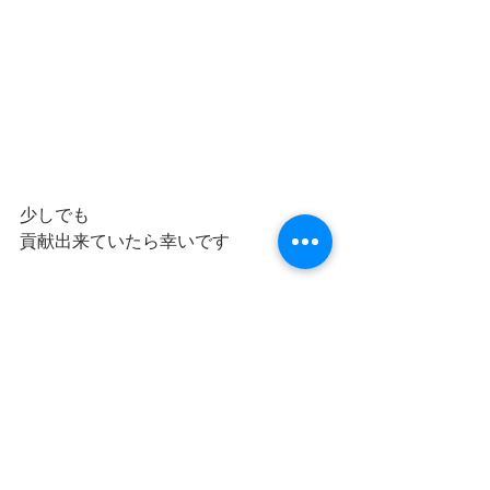
少しでも
貢献出来ていたら幸いです
人生は一度
時間に限りがあるからこそ
純粋な想いは美しい
今日から