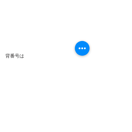
背番号は
もちろん24
さて
頑張ろう