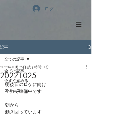
ログイン
記事
全ての記事
2022年10月25日
読了時間: 1分
全ての記事
20221025
今すぐ始める
明後日のロケに向け
コミュニティ
全力で準備中です
朝から
動き回っています