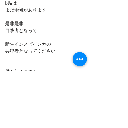
B席は
まだ余裕があります
是非是非
目撃者となって
新生インスピインカの
共犯者となってください
僕も行きます‼️
TwitterのDMや
いかなる方法でも
ご連絡いただけたら‼️