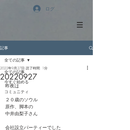
ログイン
記事
全ての記事
2022年9月27日
読了時間: 1分
全ての記事
20220927
今すぐ始める
昨夜は
コミュニティ
２０歳のソウル
原作、脚本の
中井由梨子さん
会社設立パーティーでした