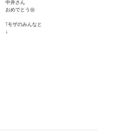
中井さん
おめでとう㊗️
Tモザのみんなと
↓