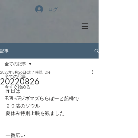
ログイン
記事
全ての記事
2022年8月26日
読了時間: 2分
全ての記事
20220826
今すぐ始める
昨日は
コミュニティ
TOHOシネマズららぽーと船橋で
２０歳のソウル
夏休み特別上映を観ました
一番広い