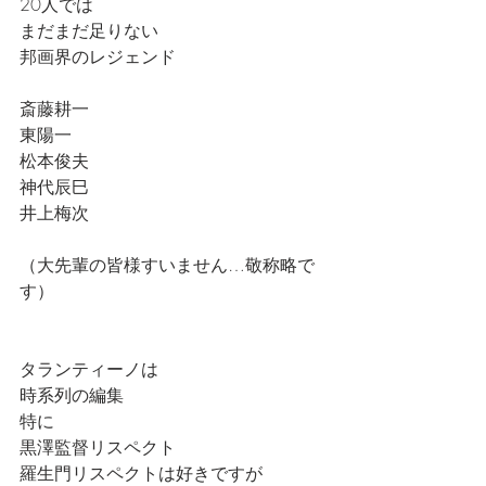
20人では
まだまだ足りない
邦画界のレジェンド
斎藤耕一
東陽一
松本俊夫
神代辰巳
井上梅次
（大先輩の皆様すいません…敬称略で
す）
タランティーノは
時系列の編集
特に
黒澤監督リスペクト
羅生門リスペクトは好きですが