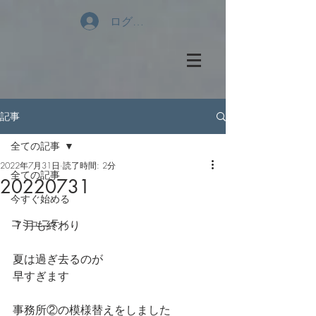
ログイン
記事
全ての記事
2022年7月31日
読了時間: 2分
全ての記事
20220731
今すぐ始める
コミュニティ
７月も終わり
夏は過ぎ去るのが
早すぎます
事務所②の模様替えをしました