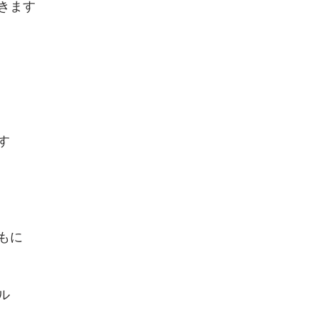
きます
す
もに
ル