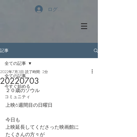
ログイン
記事
全ての記事
2022年7月3日
読了時間: 2分
全ての記事
20220703
今すぐ始める
２０歳のソウル
コミュニティ
上映6週間目の日曜日
今日も
上映延長してくださった映画館に
たくさんの方々が